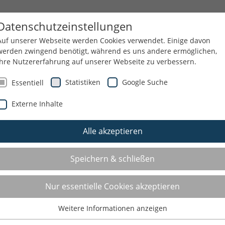
HEMEN
AUS- UND FORTBILDUNGEN
Datenschutzeinstellungen
Auf unserer Webseite werden Cookies verwendet. Einige davon
werden zwingend benötigt, während es uns andere ermöglichen,
Ihre Nutzererfahrung auf unserer Webseite zu verbessern.
Statistiken
Google Suche
Essentiell
ERVICE
FÖRDERUNG KREISMEISTERSCHAFTEN
Externe Inhalte
Förderung von Kreismeisterschaften
Alle akzeptieren
innerhalb des Kreises Heinsberg
Speichern & schließen
Der KreisSportBund Heinsberg e. V. unterstützt alle
Nur essentielle Cookies akzeptieren
Vereine des Kreises Heinsberg bei der Durchführung von
Kreismeisterschaften innerhalb des Kreises Heinsberg.
Weitere Informationen anzeigen
Dabei ist insbesondere die Antragsfrist bis zum 31.03. eines
Essentiell
Jahres zu beachten.