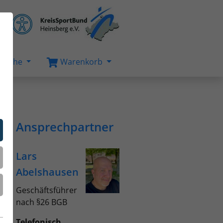
Suche
Warenkorb
Ansprechpartner
Lars
Abelshausen
Geschäftsführer
nach §26 BGB
Telefonisch