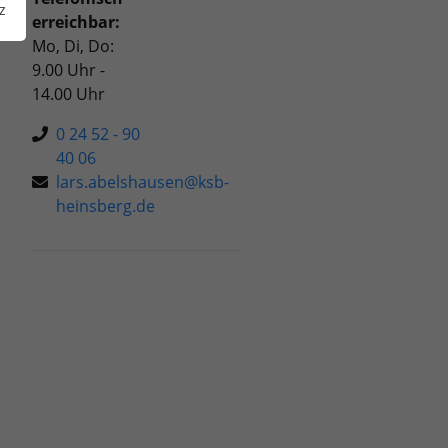
z
erreichbar:
Mo, Di, Do:
9.00 Uhr -
14.00 Uhr
0 24 52 - 90
40 06
lars.abelshausen@ksb-
heinsberg.de