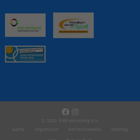
eines Analyseberichts darüber, wie es
der Website geht. Die erhobenen Daten
umfassen die Anzahl der Besucher, die
Quelle, aus der sie stammen, und die
Seiten in anonymisierter Form.
Name
_dc_gtm_UA-101278931-2
Anbieter
Google Analytics
Laufzeit
1 Minute
Dieser Cookie identifiziert die Besucher
nach Alter, Geschlecht oder Interessen
Zweck
und nutzt dazu den DoubleClick des
Google Tag Manager, um die gezielte
Anzeigenplatzierung zu vereinfachen.
© 2026
KSB Heinsberg e.V.
Suche
Impressum
Rechtshinweise
Sitemap
Name
_ga_40QR02BSF3