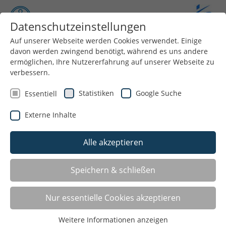
Datenschutzeinstellungen
Auf unserer Webseite werden Cookies verwendet. Einige
davon werden zwingend benötigt, während es uns andere
Menü
ermöglichen, Ihre Nutzererfahrung auf unserer Webseite zu
verbessern.
Statistiken
Google Suche
Essentiell
Materialien und Downloads
Externe Inhalte
Seit dem 1. Januar 2026 sind alle gültigen aktuellen
Alle akzeptieren
Materialien, die für die Tätigkeit als Prüfender und
Vereine notwendig sind, als
Download direkt auf
Speichern & schließen
der Seite des DOSB
abrufbar.
Antrag zum DSA-Prüfenden-Ausweis beim
Nur essentielle Cookies akzeptieren
KreisSportBund Heinsberg:
bitte
zum
Antragsformular Prüfendenausweis
hier klicken
Weitere Informationen anzeigen