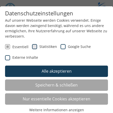
Datenschutzeinstellungen
Auf unserer Webseite werden Cookies verwendet. Einige
davon werden zwingend benötigt, während es uns andere
Menü
ermöglichen, Ihre Nutzererfahrung auf unserer Webseite zu
verbessern.
Statistiken
Google Suche
Essentiell
2021
Externe Inhalte
Auch in 2021 war "Sport im Park" fester Bestandteil der
Alle akzeptieren
Sportlandschaft im Kreis Heinsberg.
Zum Ergebnisbericht geht es
hier entlang
.
Speichern & schließen
Nur essentielle Cookies akzeptieren
Start war
am 01.07.2021
mit tollen Angeboten in
Weitere Informationen anzeigen
Wegberg, Erkelenz, Hückelhoven, Heinsberg,